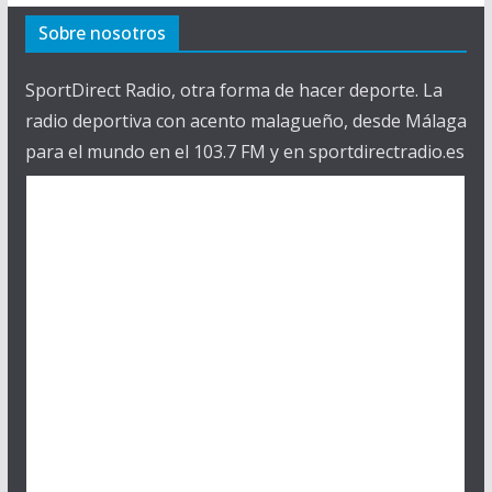
d
Sobre nosotros
e
o
SportDirect Radio, otra forma de hacer deporte. La
radio deportiva con acento malagueño, desde Málaga
para el mundo en el 103.7 FM y en sportdirectradio.es