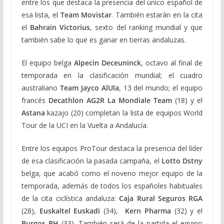
entre los que destaca la presencia del único español de
esa lista, el
Team Movistar
. También estarán en la cita
el
Bahrain Victorius
, sexto del ranking mundial y que
también sabe lo que es ganar en tierras andaluzas.
El equipo belga
Alpecin Deceuninck
, octavo al final de
temporada en la clasificación mundial; el cuadro
australiano
Team Jayco AlUla
, 13 del mundo; el equipo
francés
Decathlon AG2R La Mondiale Team
(18) y el
Astana
kazajo (20) completan la lista de equipos World
Tour de la UCI en la Vuelta a Andalucía.
Entre los equipos ProTour destaca la presencia del líder
de esa clasificación la pasada campaña, el
Lotto Dstny
belga, que acabó como el noveno mejor equipo de la
temporada, además de todos los españoles habituales
de la cita ciclística andaluza:
Caja Rural Seguros RGA
(28),
Euskaltel Euskadi
(34),
Kern Pharma
(32) y el
Burgos BH
(33). También será de la partida el equipo