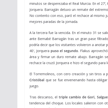
minutos se desperezaba el Real Murcia. En el 27′,
Jorquera. Barragán detuvo un remate del extremo 
No contento con eso, paró el rechace al mismo ju
mejores paradas de la jornada.
A la tercera fue la vencida. En el minuto 31 se sal
ante Bernabé Barragán tras un gran pase filtrado 
podría decir que los visitantes volvieron a anotar p
40′, Jorquera
puso el segundo
. Flakus aprovechó
área y firmar un duro remate abajo. Barragán se
rechace la cruzó Jorquera e hizo el segundo para 
El Torremolinos, con cero creación y sin tiros a 
Cristóbal
que se fue envenenando hasta obligar 
juego.
Tras descanso, el
triple cambio de Gori, Salgu
tendencia del choque. Los locales salieron con o