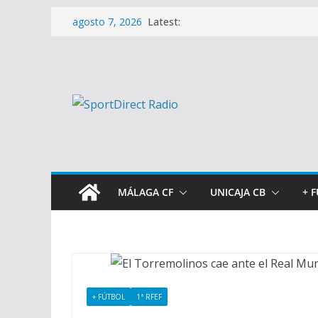
Saltar
Latest:
agosto 7, 2026
al
contenido
MÁLAGA CF
UNICAJA CB
+ 
+ FÚTBOL
1ª RFEF