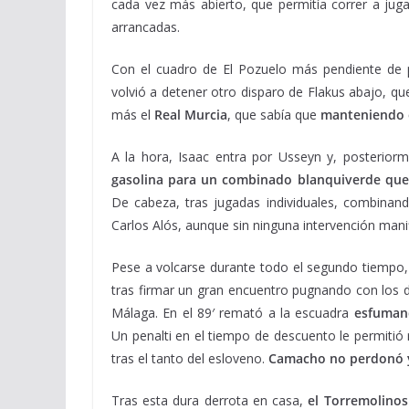
cada vez más abierto, que permitía correr a j
arrancadas.
Con el cuadro de El Pozuelo más pendiente de pr
volvió a detener otro disparo de Flakus abajo, q
más el
Real Murcia
, que sabía que
manteniendo e
A la hora, Isaac entra por Usseyn y, posterior
gasolina para un combinado blanquiverde que 
De cabeza, tras jugadas individuales, combinand
Carlos Alós, aunque sin ninguna intervención manif
Pese a volcarse durante todo el segundo tiempo, 
tras firmar un gran encuentro pugnando con los d
Málaga. En el 89′ remató a la escuadra
esfuman
Un penalti en el tiempo de descuento le permitió
tras el tanto del esloveno.
Camacho no perdonó y 
Tras esta dura derrota en casa,
el Torremolinos