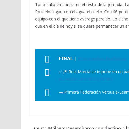
Todo salió en contra en el resto de la jornada. La
Pozuelo llegan con el agua el cuello. Con 46 punt
equipo con el que tiene average perdido. Lo dic
que en el día de hoy si se quiere permanecer un 
𝗙𝗜𝗡𝗔𝗟 |
#TorremolinosRealMurcia
✅ ¡El Real Murcia se impone en un par
pic.twitter.com/NrSDj3KFNN
— Primera Federación Versus e-Lear
Ceuta-Málaga: Desembarco con destino a l