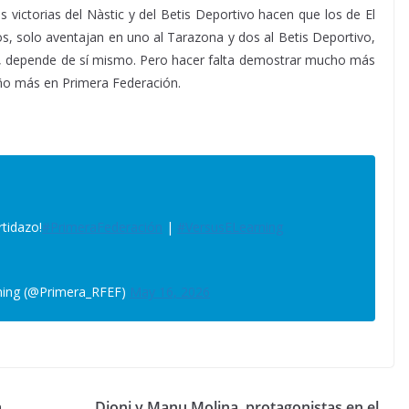
s victorias del Nàstic y del Betis Deportivo hacen que los de El
os, solo aventajan en uno al Tarazona y dos al Betis Deportivo,
ho, depende de sí mismo. Pero hacer falta demostrar mucho más
año más en Primera Federación.
tidazo!
#PrimeraFederación
|
#VersusELearning
ning (@Primera_RFEF)
May 16, 2026
a
Dioni y Manu Molina, protagonistas en el