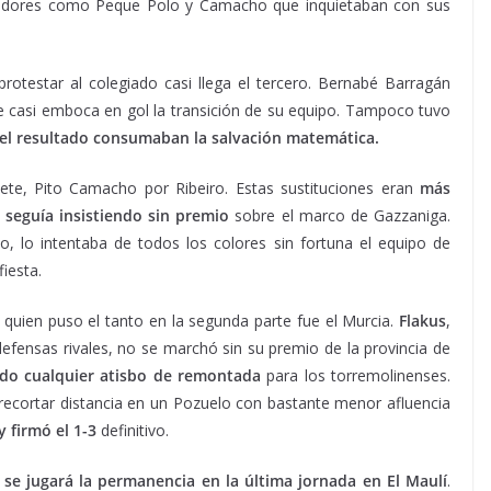
ugadores como Peque Polo y Camacho que inquietaban con sus
otestar al colegiado casi llega el tercero. Bernabé Barragán
ue casi emboca en gol la transición de su equipo. Tampoco tuvo
l resultado consumaban la salvación matemática.
mete, Pito Camacho por Ribeiro. Estas sustituciones eran
más
seguía insistiendo sin premio
sobre el marco de Gazzaniga.
o, lo intentaba de todos los colores sin fortuna el equipo de
iesta.
quien puso el tanto en la segunda parte fue el Murcia.
Flakus
,
efensas rivales, no se marchó sin su premio de la provincia de
do cualquier atisbo de remontada
para los torremolinenses.
 recortar distancia en un Pozuelo con bastante menor afluencia
firmó el 1-3
definitivo.
 se jugará la permanencia en la última jornada en El Maulí
.