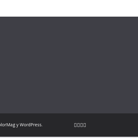
olorMag
y
WordPress
.