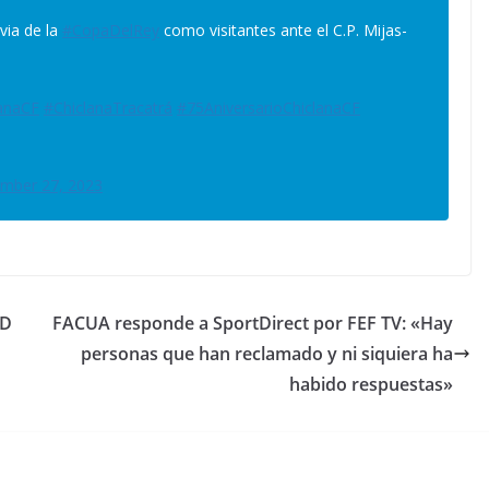
evia de la
#CopaDelRey
como visitantes ante el C.P. Mijas-
anaCF
#ChiclanaTracatrá
#75AniversarioChiclanaCF
mber 27, 2023
CD
FACUA responde a SportDirect por FEF TV: «Hay
personas que han reclamado y ni siquiera ha
habido respuestas»