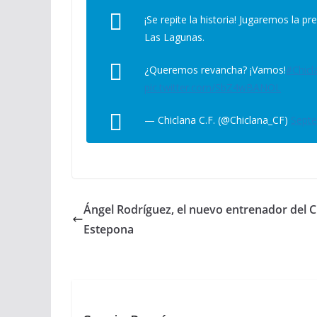
¡Se repite la historia! Jugaremos la pr
Las Lagunas.
¿Queremos revancha? ¡Vamos!
#Chicl
pic.twitter.com/SbZ4wBANOL
— Chiclana C.F. (@Chiclana_CF)
Septe
Ángel Rodríguez, el nuevo entrenador del 
Estepona