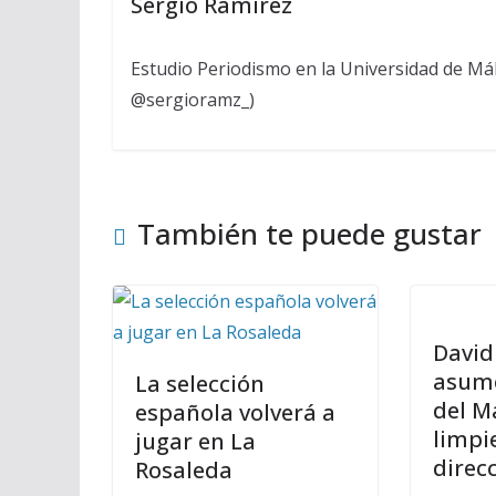
Sergio Ramírez
Estudio Periodismo en la Universidad de Mál
@sergioramz_)
También te puede gustar
David
asume
La selección
del Ma
española volverá a
limpi
jugar en La
direc
Rosaleda