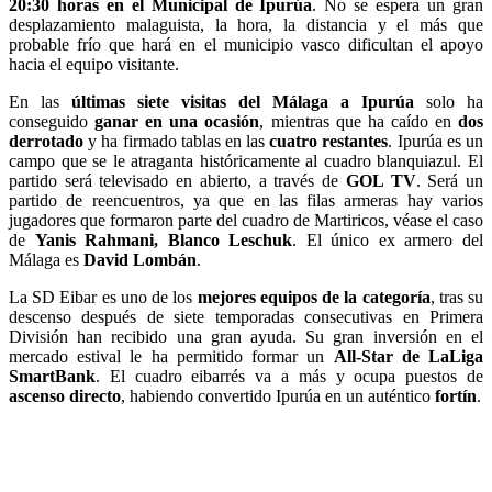
20:30 horas en el Municipal de Ipurúa
. No se espera un gran
desplazamiento malaguista, la hora, la distancia y el más que
probable frío que hará en el municipio vasco dificultan el apoyo
hacia el equipo visitante.
En las
últimas siete visitas del Málaga a Ipurúa
solo ha
conseguido
ganar en una ocasión
, mientras que ha caído en
dos
derrotado
y ha firmado tablas en las
cuatro restantes
. Ipurúa es un
campo que se le atraganta históricamente al cuadro blanquiazul. El
partido será televisado en abierto, a través de
GOL TV
. Será un
partido de reencuentros, ya que en las filas armeras hay varios
jugadores que formaron parte del cuadro de Martiricos, véase el caso
de
Yanis Rahmani, Blanco Leschuk
. El único ex armero del
Málaga es
David Lombán
.
La SD Eibar es uno de los
mejores equipos de la categoría
, tras su
descenso después de siete temporadas consecutivas en Primera
División han recibido una gran ayuda. Su gran inversión en el
mercado estival le ha permitido formar un
All-Star de LaLiga
SmartBank
. El cuadro eibarrés va a más y ocupa puestos de
ascenso directo
, habiendo convertido Ipurúa en un auténtico
fortín
.