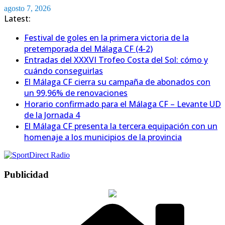
Saltar
agosto 7, 2026
al
Latest:
contenido
Festival de goles en la primera victoria de la
pretemporada del Málaga CF (4-2)
Entradas del XXXVI Trofeo Costa del Sol: cómo y
cuándo conseguirlas
El Málaga CF cierra su campaña de abonados con
un 99,96% de renovaciones
Horario confirmado para el Málaga CF – Levante UD
de la Jornada 4
El Málaga CF presenta la tercera equipación con un
homenaje a los municipios de la provincia
Publicidad