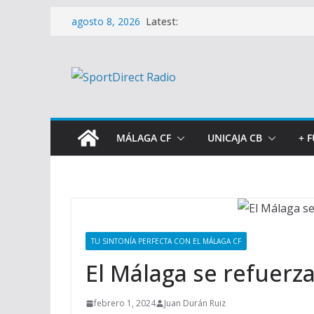
Saltar
Latest:
agosto 8, 2026
al
contenido
MÁLAGA CF
UNICAJA CB
+ 
TU SINTONÍA PERFECTA CON EL MÁLAGA CF
El Málaga se refuerza
febrero 1, 2024
Juan Durán Ruiz