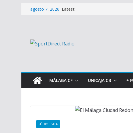
Saltar
Latest:
agosto 7, 2026
al
contenido
MÁLAGA CF
UNICAJA CB
+ 
FÚTBOL SALA