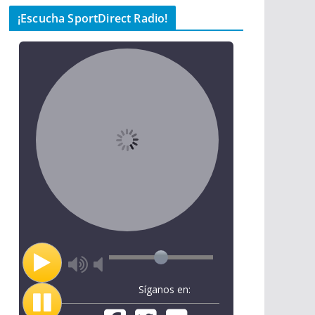
¡Escucha SportDirect Radio!
Síganos en: