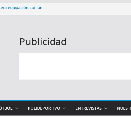
cera equipación con un
 la provincia
ra victoria de la pretemporada
osta del Sol: cómo y cuándo
Publicidad
paña de abonados con un 99,96%
Málaga CF – Levante UD de la
FÚTBOL
POLIDEPORTIVO
ENTREVISTAS
NUEST