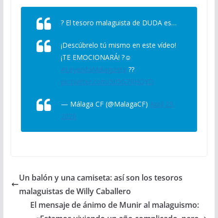
? El tesoro malaguista de DUDA es…
¡Descúbrelo tú mismo en este vídeo!
¡TE EMOCIONARÁ! ?☺
#LeyendaMalaguista
??
pic.twitter.com/505G7RHQYD
— Málaga CF (@MalagaCF)
April 29,
2020
Un balón y una camiseta: así son los tesoros
malaguistas de Willy Caballero
El mensaje de ánimo de Munir al malaguismo: