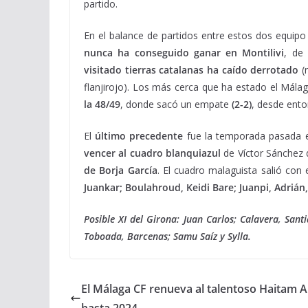
partido.
En el balance de partidos entre estos dos equip
nunca ha conseguido ganar en Montilivi
, de
visitado tierras catalanas ha caído derrotado
(n
flanjirojo). Los más cerca que ha estado el Mál
la 48/49
, donde sacó un empate
(2-2)
, desde ento
El
último precedente
fue la temporada pasada en
vencer al cuadro blanquiazul
de Víctor Sánchez
de Borja García
. El cuadro malaguista salió con e
Juankar; Boulahroud, Keidi Bare; Juanpi, Adrián
Posible XI del Girona: Juan Carlos; Calavera, Sa
Toboada, Barcenas; Samu Saíz y Sylla.
El Málaga CF renueva al talentoso Haitam 