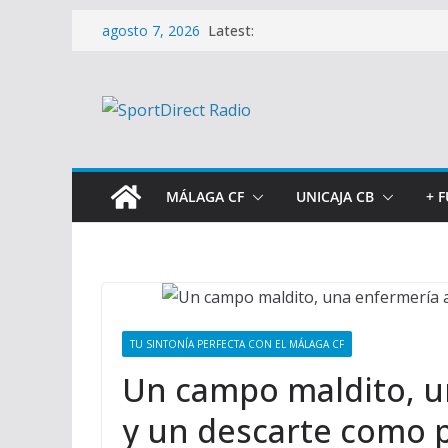
Saltar
Latest:
agosto 7, 2026
al
contenido
MÁLAGA CF
UNICAJA CB
+ 
TU SINTONÍA PERFECTA CON EL MÁLAGA CF
Un campo maldito, u
y un descarte como 