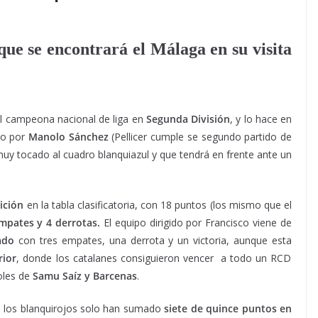
que se encontrará el Málaga en su visita
el campeona nacional de liga en
Segunda División
, y lo hace en
ido por
Manolo Sánchez
(Pellicer cumple se segundo partido de
uy tocado al cuadro blanquiazul y que tendrá en frente ante un
ición
en la tabla clasificatoria, con 18 puntos (los mismo que el
empates y 4 derrotas.
El equipo dirigido por Francisco viene de
ado
con tres empates, una derrota y un victoria, aunque esta
rior
, donde los catalanes consiguieron vencer a todo un RCD
oles de
Samu Saíz y Barcenas
.
,
los blanquirojos solo han sumado
siete de quince puntos en