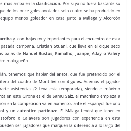
se más arriba en la
clasificación.
Por si ya no fuera bastante su
 que de los once goles anotados solo cuatro se ha producido en
 equipo menos goleador en casa junto a
Málaga
y Alcorcón
arriba
y con
bajas
muy importantes para el encuentro de esta
la pasada campaña,
Cristian Stuani
, que lleva en el dique seco
las bajas de
Nahuel Bustos, Ramalho, Juanpe, Aday o Valery
adro malagueño.
n, tenemos que hablar del ariete, que fue pretendido por el
illero del cuadro de
Montilivi
con
4 goles.
Además el jugador
arte asistencias (2 lleva esta temporada), siendo el máximo
nta en este Girona es el de
Samu Saíz
, el madrileño empieza a
ción en la competición va en aumento, ante el Espanyol fue uno
ol y un autentico partidazo
. El Málaga tendrá que tener en
stoforo o Calavera
son jugadores con experiencia en esta
y pueden ser jugadores que marquen la
diferencia
a lo largo del