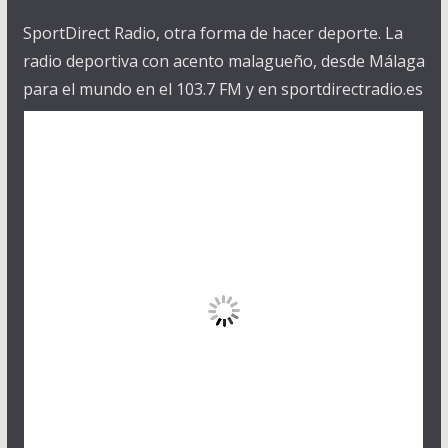
SportDirect Radio, otra forma de hacer deporte. La
radio deportiva con acento malagueño, desde Málaga
para el mundo en el 103.7 FM y en sportdirectradio.es