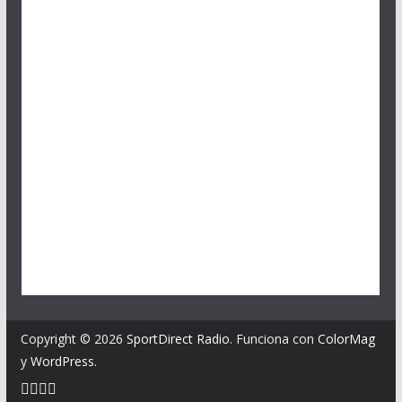
Copyright © 2026
SportDirect Radio
. Funciona con
ColorMag
y
WordPress
.