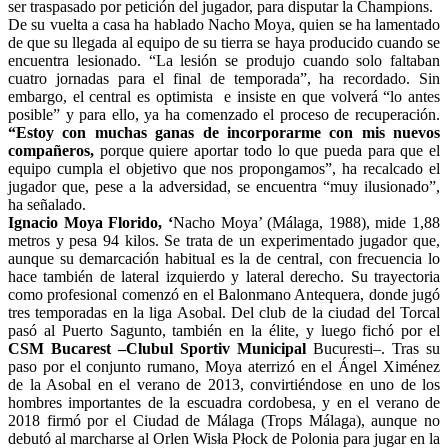
ser traspasado por petición del jugador, para disputar la Champions.
De su vuelta a casa ha hablado Nacho Moya, quien se ha lamentado
de que su llegada al equipo de su tierra se haya producido cuando se
encuentra lesionado. “La lesión se produjo cuando solo faltaban
cuatro jornadas para el final de temporada”, ha recordado. Sin
embargo, el central es optimista e insiste en que volverá “lo antes
posible” y para ello, ya ha comenzado el proceso de recuperación.
“Estoy con muchas ganas de incorporarme con mis nuevos
compañeros,
porque quiere aportar todo lo que pueda para que el
equipo cumpla el objetivo que nos propongamos”, ha recalcado el
jugador que, pese a la adversidad, se encuentra “muy ilusionado”,
ha señalado.
Ignacio Moya Florido, ‘
Nacho Moya’ (Málaga, 1988), mide 1,88
metros y pesa 94 kilos. Se trata de un experimentado jugador que,
aunque su demarcación habitual es la de central, con frecuencia lo
hace también de lateral izquierdo y lateral derecho. Su trayectoria
como profesional comenzó en el Balonmano Antequera, donde jugó
tres temporadas en la liga Asobal. Del club de la ciudad del Torcal
pasó al Puerto Sagunto, también en la élite, y luego fichó por el
CSM Bucarest –Clubul Sportiv Municipal
Bucuresti–. Tras su
paso por el conjunto rumano, Moya aterrizó en el Ángel Ximénez
de la Asobal en el verano de 2013, convirtiéndose en uno de los
hombres importantes de la escuadra cordobesa, y en el verano de
2018 firmó por el Ciudad de Málaga (Trops Málaga), aunque no
debutó al marcharse al Orlen Wisła Płock de Polonia para jugar en la