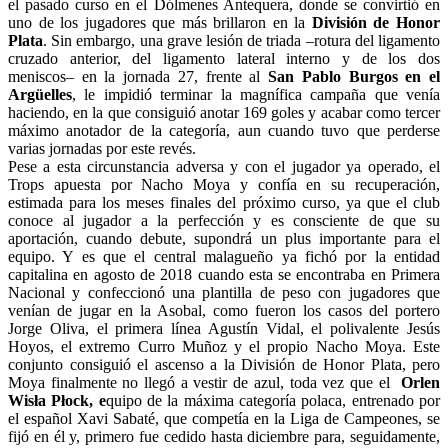
el pasado curso en el Dólmenes Antequera, donde se convirtió en
uno de los jugadores que más brillaron en la
División de Honor
Plata
. Sin embargo, una grave lesión de triada –rotura del ligamento
cruzado anterior, del ligamento lateral interno y de los dos
meniscos– en la jornada 27, frente al
San Pablo Burgos en el
Argüelles
, le impidió terminar la magnífica campaña que venía
haciendo, en la que consiguió anotar 169 goles y acabar como tercer
máximo anotador de la categoría, aun cuando tuvo que perderse
varias jornadas por este revés.
Pese a esta circunstancia adversa y con el jugador ya operado, el
Trops apuesta por Nacho Moya y confía en su recuperación,
estimada para los meses finales del próximo curso, ya que el club
conoce al jugador a la perfección y es consciente de que su
aportación, cuando debute, supondrá un plus importante para el
equipo. Y es que el central malagueño ya fichó por la entidad
capitalina en agosto de 2018 cuando esta se encontraba en Primera
Nacional y confeccionó una plantilla de peso con jugadores que
venían de jugar en la Asobal, como fueron los casos del portero
Jorge Oliva, el primera línea Agustín Vidal, el polivalente Jesús
Hoyos, el extremo Curro Muñoz y el propio Nacho Moya. Este
conjunto consiguió el ascenso a la División de Honor Plata, pero
Moya finalmente no llegó a vestir de azul, toda vez que el
Orlen
Wisła Płock, e
quipo de la máxima categoría polaca, entrenado por
el español Xavi Sabaté, que competía en la Liga de Campeones, se
fijó en él y, primero fue cedido hasta diciembre para, seguidamente,