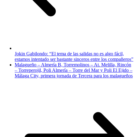
Jokin Gabilondo: “El tema de las salidas no es algo fácil,
estamos intentado ser bastante sinceros entre los compañeros”
Malagueño – Almería B, Torremolinos – At. Melilla, Rincón
– Torreperojil, Poli Almería – Torre del Mar y Poli El Ejido –
Málaga City, primera jornada de Tercera para los malagueños