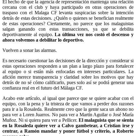
El hecho de que la agencia de representación mantenga una relación
cercana con el club y haya participado en otras operaciones de
traspaso con el Malaga CF levanta suspicacias sobre la intención
detrás de estas decisiones. ¿Quién o quienes se benefician realmente
de estas operaciones? Ciertamente, no parece que los malaguistas
salgan ganando con estas transacciones, ya que se debilita
deportivamente al equipo.
La última vez nos costó el descenso y
ahora volvemos a debilitar lo deportivo.
Vuelven a sonar las alarmas.
Es necesario cuestionar las decisiones de la dirección y considerar si
estas operaciones responden a un plan a largo plazo para fortalecer
al equipo o si están más enfocadas en intereses particulares. La
afición merece transparencia y claridad sobre los motivos que hay
detrás de no sé cómo calificarlo, pues solo así se podrá generar una
confianza real en el futuro del Málaga CF.
Acabo este artículo, al igual que parece que se quiere acabar con el
equipo, con la pena y la tristeza de que vamos a perder dos razones
para ir a la Rosaleda. Realmente creo que la gente saca un abono no
para ver a Loren Juarros. No para ver a Martín Aguilar o José María
Muñoz. Ni si quiera para ver a Pellicer.
El malaguista que se sienta
en la Rosaleda quiere ver a Calvo gambetear, a Cristian irse y
centrar, a Ramón mandar y poner fútbol y criterio, a Roberto