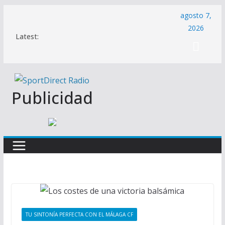
Saltar
agosto 7,
al
2026
Latest:
contenido
Publicidad
TU SINTONÍA PERFECTA CON EL MÁLAGA CF