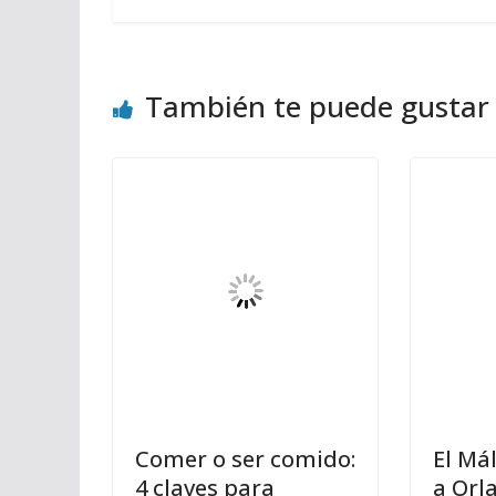
También te puede gustar
Comer o ser comido:
El Má
4 claves para
a Orl