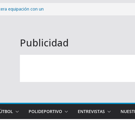
cera equipación con un
 la provincia
ra victoria de la pretemporada
osta del Sol: cómo y cuándo
Publicidad
paña de abonados con un 99,96%
Málaga CF – Levante UD de la
FÚTBOL
POLIDEPORTIVO
ENTREVISTAS
NUEST