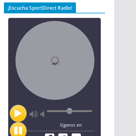
¡Escucha SportDirect Radio!
Síganos en: