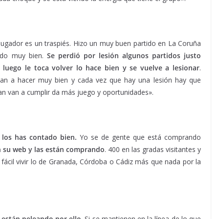
ugador es un traspiés. Hizo un muy buen partido en La Coruña
ando muy bien.
Se perdió por lesión algunos partidos justo
luego le toca volver lo hace bien y se vuelve a lesionar
.
an a hacer muy bien y cada vez que hay una lesión hay que
an van a cumplir da más juego y oportunidades».
 los has contado bien.
Yo se de gente que está comprando
n su web y las están comprando
. 400 en las gradas visitantes y
ácil vivir lo de Granada, Córdoba o Cádiz más que nada por la
y están peleando por ello
. Si se mantienen en la línea de lo que