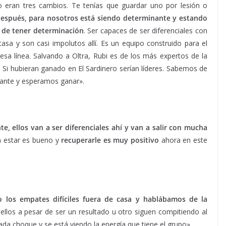
 eran tres cambios. Te tenías que guardar uno por lesión o
después, para nosotros está siendo determinante y estando
 de tener determinación
. Ser capaces de ser diferenciales con
asa y son casi impolutos allí. Es un equipo construido para el
esa línea. Salvando a Oltra, Rubi es de los más expertos de la
Si hubieran ganado en El Sardinero serían líderes. Sabemos de
ionante y esperamos ganar».
, ellos van a ser diferenciales ahí y van a salir con mucha
n estar es bueno y
recuperarle es muy positivo
ahora en este
o los empates difíciles fuera de casa y hablábamos de la
 ellos a pesar de ser un resultado u otro siguen compitiendo al
ada choque y se está viendo la energía que tiene el grupo».