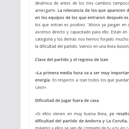
dinámica de antes de los tres cambios tampoco
arriesgarte.
La relevancia de los que aparecen 
en los equipos de los que entraron después es
los que entran es positivo. “Ahora ya juegan en c
ascenso directo y capacitado para ello. Están en 
categoría y los demás nos hemos forjado mucho. 
la dificultad del partido. Vamos en una línea ilus
Clave del partido y el regreso de Izan
«
La primera media hora va a ser muy importante
energía
. En respecto a Izan todos los que pueda
caso».
Dificultad de jugar fuera de casa
«Si ellos vienen en muy buena línea,
yo resalt
dificultad del partido de Andorra y La Coruña
,
máximo y ellos se ven de competir de tu a tu en c