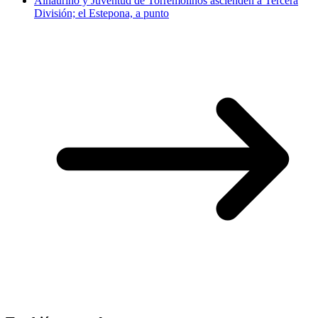
Alhaurino y Juventud de Torremolinos ascienden a Tercera
División; el Estepona, a punto