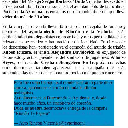
excapitán del Málaga
Sergio Barbosa ‘Duda’
, que ha destacado en
un vídeo subido a las redes sociales del ayuntamiento de la localidad
Puerta de la Axarquía los encantos de un municipio en el que
lleva
viviendo más de 20 años
.
En la campaña que está llevando a cabo la concejalía de turismo y
deportes del
ayuntamiento de Rincón de la Victoria
, están
participando tanto deportistas como artistas y otras personalidades de
relevancia que residen o han nacido en la localidad. En el caso de
los deportistas han participado ya el campeón del mundo de triatlón
Rubén Ruzafa
, el tenista
Alejandro Davidovich
, el exjugador de
baloncesto y actual presidente del sindicato de jugadores,
Alfonso
Reyes
, o el nadador
Cristian Jhongeleen
. En las próximas fechas
otros deportistas también aparecerán en la campaña que están
subiendo a las redes sociales para promocionar el pueblo rinconero.
Pero fue como blanquiazul donde pasó gran parte de su
carrera, ganándose el cariño de toda la afición
malaguista.
Actualmente es el Director de la Academia y, desde
hace mucho años, un rinconero de corazón.
Duda es nuestra decimoctava entrega de la campaña
“Rincón Te Espera”
pic.twitter.com/ZjYDvBTa6j
— Ayto Rincón Victoria (@aytorincon)
May 15, 2020