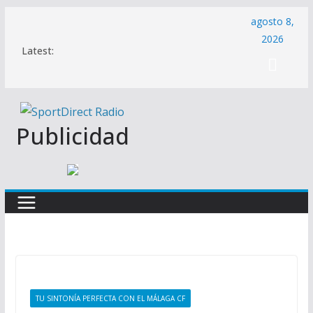
Saltar
agosto 8,
al
2026
Latest:
contenido
Publicidad
TU SINTONÍA PERFECTA CON EL MÁLAGA CF