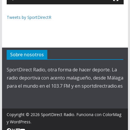
t
o
r
Tweets by SportDirectR
d
e
v
í
d
Sobre nosotros
e
o
SportDirect Radio, otra forma de hacer deporte. La
radio deportiva con acento malagueño, desde Málaga
para el mundo en el 103.7 FM y en sportdirectradio.es
Copyright © 2026
SportDirect Radio
. Funciona con
ColorMag
y
WordPress
.