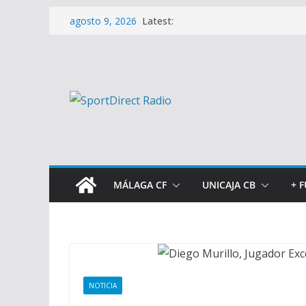
Saltar
Latest:
agosto 9, 2026
al
contenido
MÁLAGA CF
UNICAJA CB
+ 
NOTICIA