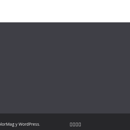
olorMag
y
WordPress
.