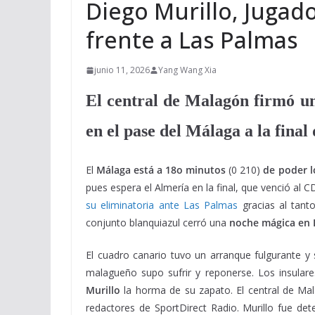
Diego Murillo, Jugad
frente a Las Palmas
junio 11, 2026
Yang Wang Xia
El central de Malagón firmó un
en el pase del Málaga a la final 
El
Málaga está a 18o minutos
(0 210)
de poder l
pues espera el Almería en la final, que venció al C
su eliminatoria ante Las Palmas
gracias al tanto
conjunto blanquiazul cerró una
noche mágica en 
El cuadro canario tuvo un arranque fulgurante y
malagueño supo sufrir y reponerse. Los insulare
Murillo
la horma de su zapato. El central de M
redactores de SportDirect Radio. Murillo fue de