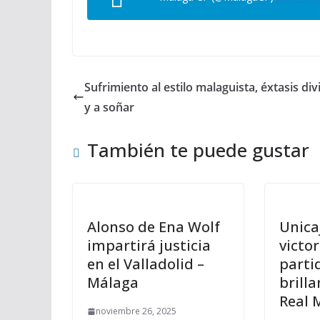
Sufrimiento al estilo malaguista, éxtasis di
y a soñar
También te puede gustar
Alonso de Ena Wolf
Unica
impartirá justicia
victo
en el Valladolid –
parti
Málaga
brilla
Real 
noviembre 26, 2025