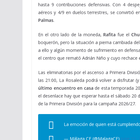
hasta 9 contribuciones defensivas. Con 4 despe
aéreos y 4/9 en duelos terrestres, se convirtió e
Palmas
.
En el otro lado de la moneda,
Rafita
fue el
Ch
boquerón, pero la situación a pierna cambiada de
a ello y algún momento de sufrimiento en defensa,
el centro que remató Adrián Niño y cuyo rechace
Las eliminatorias por el ascenso a Primera Divisi
las 21:00, La Rosaleda podrá volver a disfrutar (
último encuentro en casa
de esta temporada 202
el desenlace hay que esperar hasta el sábado 20 d
de la Primera División para la campaña 2026/27.
La emoción de quien está cumpliend
— Málaga CF (@MalagaCF)
June 11, 