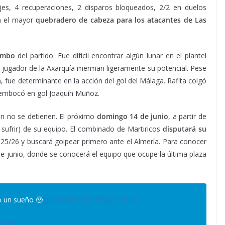
jes, 4 recuperaciones, 2 disparos bloqueados, 2/2 en duelos
n el mayor
quebradero de cabeza para los atacantes de Las
umbo
del partido. Fue difícil encontrar algún lunar en el plantel
l jugador de la Axarquía merman ligeramente su potencial. Pese
 fue determinante en la acción del gol del Málaga. Rafita colgó
 embocó en gol Joaquín Muñoz.
ón no se detienen. El próximo
domingo 14 de junio
, a partir de
y sufrir) de su equipo. El combinado de Martiricos
disputará su
5/26 y buscará golpear primero ante el Almería. Para conocer
e junio, donde se conocerá el equipo que ocupe la última plaza
o un sueño 🥹
pic.twitter.com/Bmgm23DJVy
2026