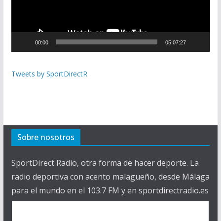
d
u
c
00:00
05:07:27
t
o
r
Tweets by SportDirectR
d
e
v
í
d
Sobre nosotros
e
o
SportDirect Radio, otra forma de hacer deporte. La
radio deportiva con acento malagueño, desde Málaga
para el mundo en el 103.7 FM y en sportdirectradio.es