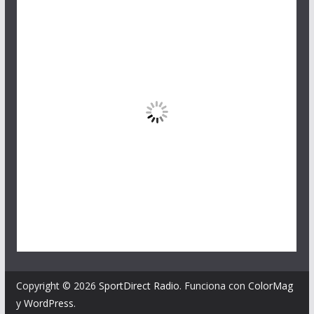
Copyright © 2026
SportDirect Radio
. Funciona con
ColorMag
y
WordPress
.