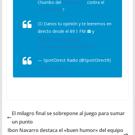
Chumbo del
@MalagaCF
contra el
@CFIntercity
?
👉🏻 Danos tu opinión y te leeremos en
directo desde el 89.1 FM 📻 y
https://t.co/UizoEJnUgf
pic.twitter.com/BZVy0hQwJW
— SportDirect Radio (@SportDirectR)
January 3, 2024
El milagro final se sobrepone al juego para sumar
un punto
Ibon Navarro destaca el «buen humor» del equipo