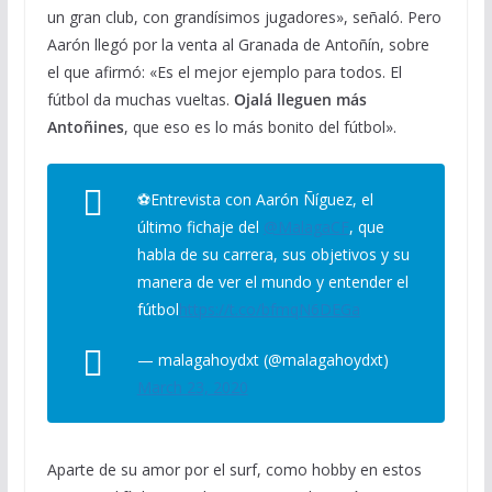
un gran club, con grandísimos jugadores», señaló. Pero
Aarón llegó por la venta al Granada de Antoñín, sobre
el que afirmó: «Es el mejor ejemplo para todos. El
fútbol da muchas vueltas.
Ojalá lleguen más
Antoñines
, que eso es lo más bonito del fútbol».
⚽️Entrevista con Aarón Ñíguez, el
último fichaje del
@MalagaCF
, que
habla de su carrera, sus objetivos y su
manera de ver el mundo y entender el
fútbol
https://t.co/bfmqN6DEGa
— malagahoydxt (@malagahoydxt)
March 23, 2020
Aparte de su amor por el surf, como hobby en estos