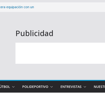
cera equipación con un
 la provincia
ra victoria de la pretemporada
osta del Sol: cómo y cuándo
Publicidad
paña de abonados con un 99,96%
Málaga CF – Levante UD de la
FÚTBOL
POLIDEPORTIVO
ENTREVISTAS
NUEST