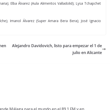
ria); Elba Álvarez (Aula Alimentos Valladolid); Lysa Tchapchet
he); Imanol Álvarez (Super Amara Bera Bera); José Ignacio
unen
Alejandro Davidovich, listo para empezar el 1 de
julio en Alicante
esde Málaga para el mundo en el 89.1 FM y en