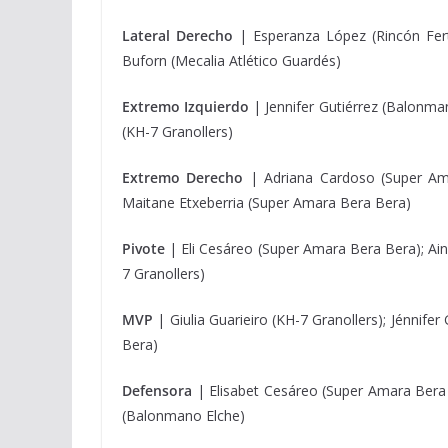
Lateral
Derecho
| Esperanza López (Rincón Ferti
Buforn (Mecalia Atlético Guardés)
Extremo
Izquierdo
| Jennifer Gutiérrez (Balonma
(KH-7 Granollers)
Extremo
Derecho
| Adriana Cardoso (Super Amar
Maitane Etxeberria (Super Amara Bera Bera)
Pivote
| Eli Cesáreo (Super Amara Bera Bera); Ai
7 Granollers)
MVP
| Giulia Guarieiro (KH-7 Granollers); Jénnif
Bera)
Defensora
| Elisabet Cesáreo (Super Amara Bera 
(Balonmano Elche)