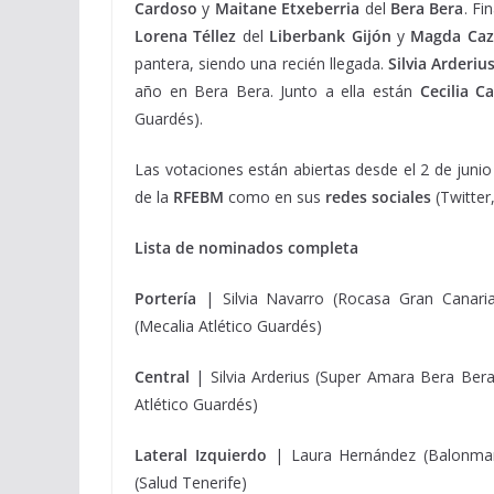
Cardoso
y
Maitane
Etxeberria
del
Bera Bera
. Fi
Lorena
Téllez
del
Liberbank Gijón
y
Magda Ca
pantera, siendo una recién llegada.
Silvia Arderiu
año en Bera Bera. Junto a ella están
Cecilia C
Guardés).
Las votaciones están abiertas desde el 2 de junio
de la
RFEBM
como en sus
redes sociales
(Twitter
Lista de nominados completa
Portería
| Silvia Navarro (Rocasa Gran Canaria
(Mecalia Atlético Guardés)
Central
| Silvia Arderius (Super Amara Bera Bera
Atlético Guardés)
Lateral
Izquierdo
| Laura Hernández (Balonmano
(Salud Tenerife)