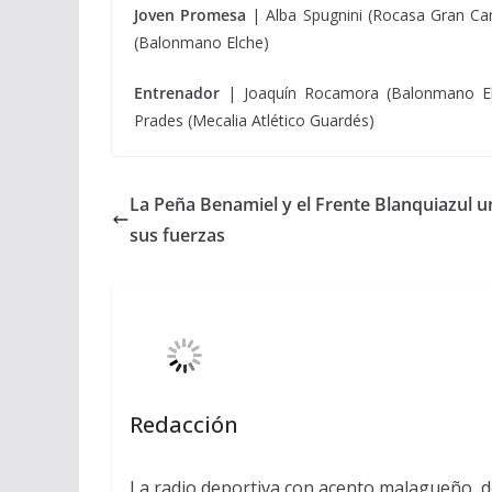
Joven
Promesa
| Alba Spugnini (Rocasa Gran Cana
(Balonmano Elche)
Entrenador
| Joaquín Rocamora (Balonmano Elc
Prades (Mecalia Atlético Guardés)
La Peña Benamiel y el Frente Blanquiazul 
sus fuerzas
Redacción
La radio deportiva con acento malagueño, d