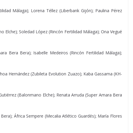
lidad Málaga); Lorena Téllez (Liberbank Gijón); Paulina Pérez
no Elche); Soledad López (Rincón Fertilidad Málaga); Ona Vegué
a Bera Bera); Isabelle Medeiros (Rincón Fertilidad Málaga);
nhoa Hernández (Zubileta Evolution Zuazo); Kaba Gassama (KH-
er Gutiérrez (Balonmano Elche); Renata Arruda (Super Amara Bera
Bera); África Sempere (Mecalia Atlético Guardés); María Flores