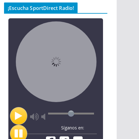
¡Escucha SportDirect Radio!
Síganos en: