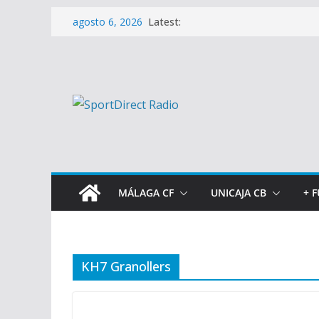
Saltar
Latest:
agosto 6, 2026
al
contenido
MÁLAGA CF
UNICAJA CB
+ 
KH7 Granollers