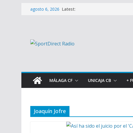
Saltar
Latest:
agosto 6, 2026
al
contenido
MÁLAGA CF
UNICAJA CB
+ 
Joaquín Jofre