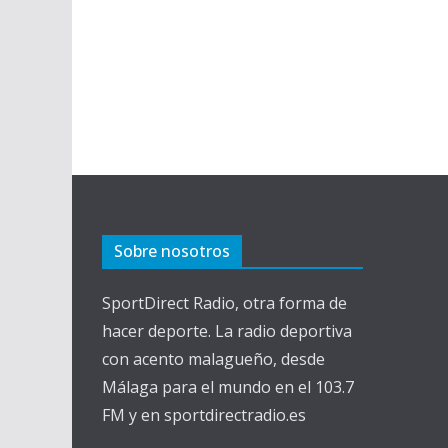
Sobre nosotros
SportDirect Radio, otra forma de
hacer deporte. La radio deportiva
con acento malagueño, desde
Málaga para el mundo en el 103.7
FM y en sportdirectradio.es