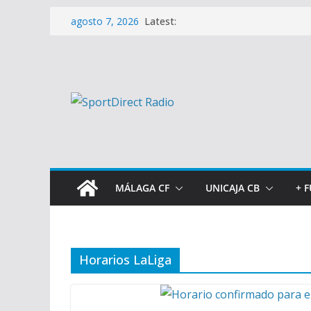
Saltar
Latest:
agosto 7, 2026
al
contenido
MÁLAGA CF
UNICAJA CB
+ 
Horarios LaLiga