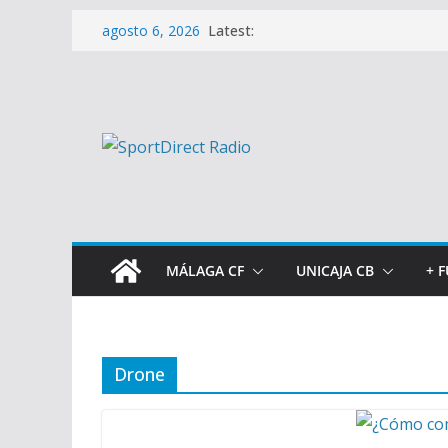
Saltar
Latest:
agosto 6, 2026
al
contenido
MÁLAGA CF
UNICAJA CB
+ 
Drone