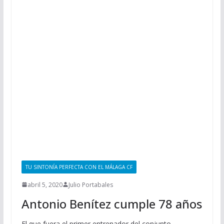
TU SINTONÍA PERFECTA CON EL MÁLAGA CF
abril 5, 2020
Julio Portabales
Antonio Benítez cumple 78 años
El que fuera el primer entrenador del conjunto