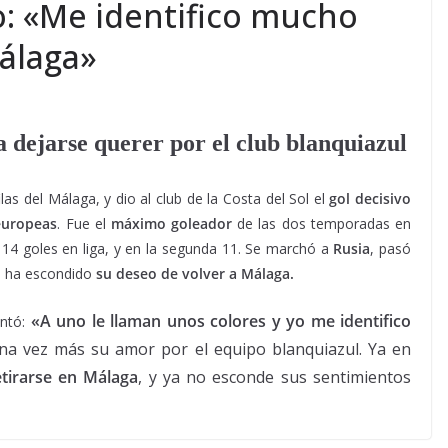
o: «Me identifico mucho
Málaga»
a dejarse querer por el club blanquiazul
as del Málaga, y dio al club de la Costa del Sol el
gol decisivo
europeas
. Fue el
máximo
goleador
de las dos temporadas en
 14 goles en liga, y en la segunda 11. Se marchó a
Rusia
, pasó
o ha escondido
su deseo de
volver
a Málaga.
«A uno le llaman unos colores y yo me identifico
entó:
una vez más su amor por el equipo blanquiazul. Ya en
etirarse en Málaga
, y ya no esconde sus sentimientos