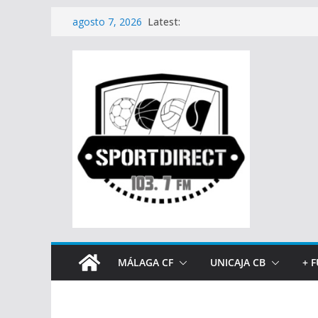
Saltar
Latest:
agosto 7, 2026
al
contenido
MÁLAGA CF
UNICAJA CB
+ 