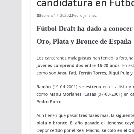
candidatura en Fútbo
febrero 17, 2020
Pedro Jiménez
Fútbol Draft ha dado a conocer l
Oro, Plata y Bronce de España
Los canteranos malaguistas han tenido la fortuna
jóvenes comprendidos entre 16-20 años
. En es
como son
Ansu Fati, Ferrán Torres, Riqui Puig
y 
Ramón
(19-04-2001)
se estrena
en esta lista y
como
Manu Morlanes
.
Casas
(07-03-2001) en c
Pedro Porro
.
Aún tienen que pasar
tres fases más, la siguien
plata o bronce
.
El año pasado el jienense cayó
Depor cedido por el Real Madrid,
se coló en el O