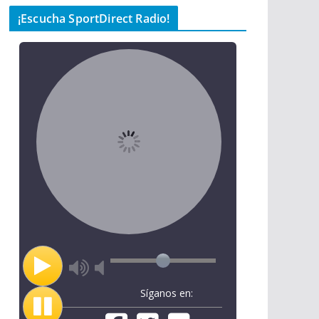
¡Escucha SportDirect Radio!
Síganos en: