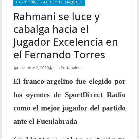
TU SINTONÍA PERFECTA CON EL MÁLAGA CF
Rahmani se luce y
cabalga hacia el
Jugador Excelencia en
el Fernando Torres
diciembre 2, 2020
Julio Portabales
El franco-argelino fue elegido por
los oyentes de SportDirect Radio
como el mejor jugador del partido
ante el Fuenlabrada
Yanis
Rahmani
volvió a ser la nota positiva del cuadro