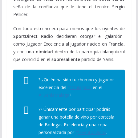
seña de la confianza que le tiene el técnico Sergio
Pellicer.
Con todo esto no era para menos que los oyentes de
SportDirect Radi
o decidieran otorgar el galardón
como Jugador Excelencia al jugador nacido en
Francia,
y con una
nimidad
dentro de la parroquía blanquiazul
que coincidió en el
sobresaliente
partido de Yanis.
? ¿Quién ha sido tu chumbo y jugador
excelencia del
@MalagaCF
en el
#FuenlaMalaga
?
?? Únicamente por participar podrás
ganar una botella de vino por cortesía
de Bodegas Excelencia y una copa
personalizada por
@EventosVinos
.