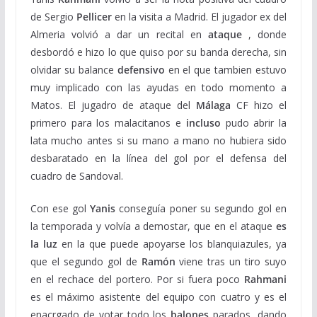
de Sergio
Pellicer
en la visita a Madrid. El jugador ex del
Almeria volvió a dar un recital en
ataque
, donde
desbordó e hizo lo que quiso por su banda derecha, sin
olvidar su balance
defensivo
en el que tambien estuvo
muy implicado con las ayudas en todo momento a
Matos. El jugadro de ataque del
Málaga
CF hizo el
primero para los malacitanos e
incluso
pudo abrir la
lata mucho antes si su mano a mano no hubiera sido
desbaratado en la línea del gol por el defensa del
cuadro de Sandoval.
Con ese gol
Yanis
conseguía poner su segundo gol en
la temporada y volvía a demostar, que en el ataque
es
la luz
en la que puede apoyarse los blanquiazules, ya
que el segundo gol de
Ramón
viene tras un tiro suyo
en el rechace del portero. Por si fuera poco
Rahmani
es el máximo asistente del equipo con cuatro y es el
enacrgado de votar todo los
balones
parados, dando