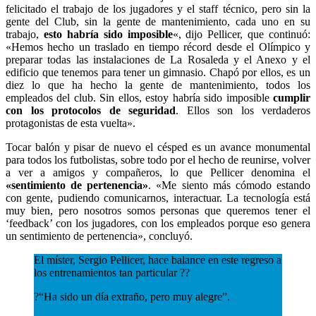
felicitado el trabajo de los jugadores y el staff técnico, pero sin la
gente del Club, sin la gente de mantenimiento, cada uno en su
trabajo,
esto habría sido imposible
«, dijo Pellicer, que continuó:
«Hemos hecho un traslado en tiempo récord desde el Olímpico y
preparar todas las instalaciones de La Rosaleda y el Anexo y el
edificio que tenemos para tener un gimnasio. Chapó por ellos, es un
diez lo que ha hecho la gente de mantenimiento, todos los
empleados del club. Sin ellos, estoy habría sido imposible
cumplir
con los protocolos de seguridad
. Ellos son los verdaderos
protagonistas de esta vuelta».
Tocar balón y pisar de nuevo el césped es un avance monumental
para todos los futbolistas, sobre todo por el hecho de reunirse, volver
a ver a amigos y compañeros, lo que Pellicer denomina el
«sentimiento de pertenencia»
. «Me siento más cómodo estando
con gente, pudiendo comunicarnos, interactuar. La tecnología está
muy bien, pero nosotros somos personas que queremos tener el
‘feedback’ con los jugadores, con los empleados porque eso genera
un sentimiento de pertenencia», concluyó.
El míster, Sergio Pellicer, hace balance en este regreso a
los entrenamientos tan particular ??
?️“Ha sido un día extraño, pero muy alegre”.