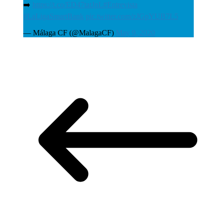
➡️
https://t.co/ED47tatJnL
#Entrevista
#LaLigaSmartBank
pic.twitter.com/zJGpYUB7L5
— Málaga CF (@MalagaCF)
May 9, 2020