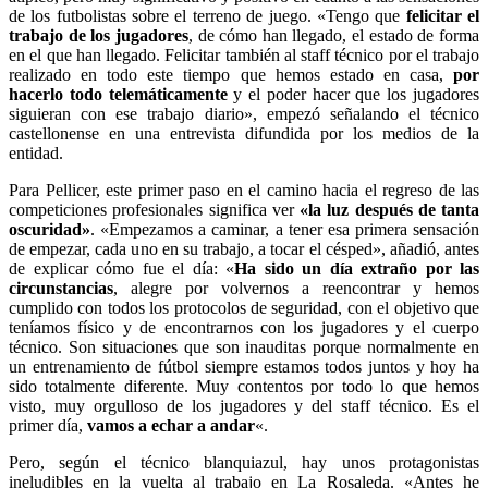
de los futbolistas sobre el terreno de juego. «Tengo que
felicitar el
trabajo de los jugadores
, de cómo han llegado, el estado de forma
en el que han llegado. Felicitar también al staff técnico por el trabajo
realizado en todo este tiempo que hemos estado en casa,
por
hacerlo todo telemáticamente
y el poder hacer que los jugadores
siguieran con ese trabajo diario», empezó señalando el técnico
castellonense en una entrevista difundida por los medios de la
entidad.
Para Pellicer, este primer paso en el camino hacia el regreso de las
competiciones profesionales significa ver
«la luz después de tanta
oscuridad»
. «Empezamos a caminar, a tener esa primera sensación
de empezar, cada uno en su trabajo, a tocar el césped», añadió, antes
de explicar cómo fue el día: «
Ha sido un día extraño por las
circunstancias
, alegre por volvernos a reencontrar y hemos
cumplido con todos los protocolos de seguridad, con el objetivo que
teníamos físico y de encontrarnos con los jugadores y el cuerpo
técnico. Son situaciones que son inauditas porque normalmente en
un entrenamiento de fútbol siempre estamos todos juntos y hoy ha
sido totalmente diferente. Muy contentos por todo lo que hemos
visto, muy orgulloso de los jugadores y del staff técnico. Es el
primer día,
vamos a echar a andar
«.
Pero, según el técnico blanquiazul, hay unos protagonistas
ineludibles en la vuelta al trabajo en La Rosaleda. «Antes he