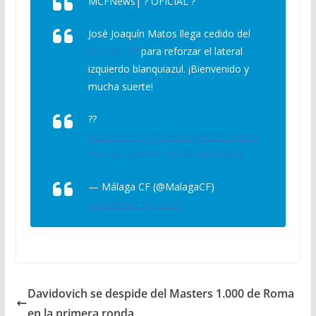
MCFNews| ? OFICIAL ?
José Joaquín Matos llega cedido del
@Cadiz_CF
para reforzar el lateral
izquierdo blanquiazul. ¡Bienvenido y
mucha suerte!
??
https://t.co/OjRyGAzndj
#MCFCompro
miso
pic.twitter.com/9QzAWEy8Iq
— Málaga CF (@MalagaCF)
September 16, 2020
Davidovich se despide del Masters 1.000 de Roma
en la primera ronda