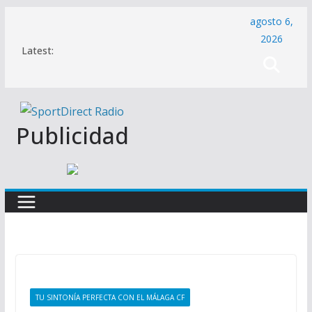
Saltar
agosto 6,
al
2026
Latest:
contenido
Publicidad
TU SINTONÍA PERFECTA CON EL MÁLAGA CF