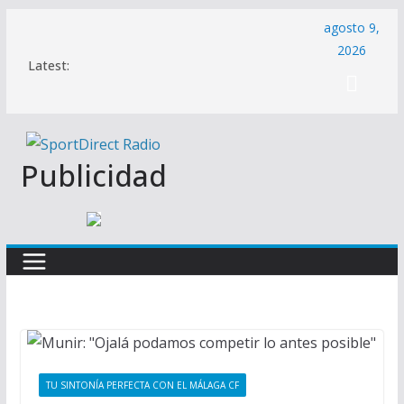
Saltar
agosto 9,
al
2026
Latest:
contenido
Publicidad
TU SINTONÍA PERFECTA CON EL MÁLAGA CF