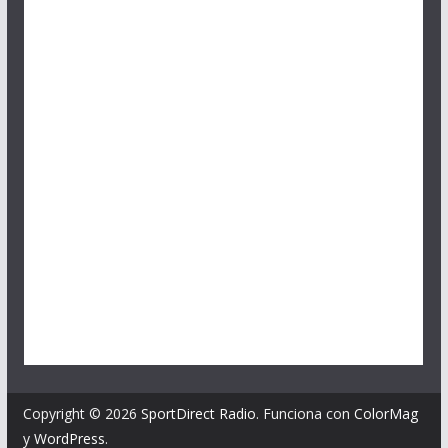
Copyright © 2026
SportDirect Radio
. Funciona con
ColorMag
y
WordPress
.