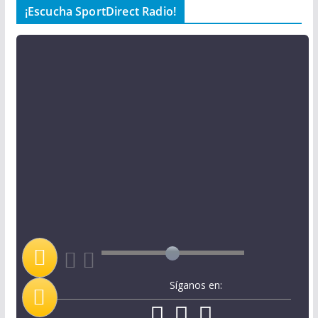
¡Escucha SportDirect Radio!
Síganos en: