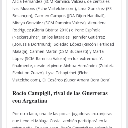
Alicia Fernández (SCM Ramnicu Valcea), de centrales.
Ivet Musons (Elche Visitelche.com), Lara González (ES
Besançon), Carmen Campos (JDA Dijon Handball),
Mireya González (SCM Ramnicu Valcea), Almudena
Rodríguez (Gloria Bistrita 2018) e Irene Espínola
(Neckarsulmer) en los laterales. Jennifer Gutiérrez
(Borussia Dortmund), Soledad López (Rincón Fertilidad
Málaga), Carmen Martín (CSM Bucaresti) y Marta
López (SCM Ramnicu Valcea) en los extremos. Y,
finalmente, desde el pivote Ainhoa Hernández (Zubileta
Evolution Zuazo), Lysa Tchaptchet (Elche
Visitelche.com), Eli Cesáreo (Super Amara Bera Bera).
Rocío Campigli, rival de las Guerreras
con Argentina
Por otro lado, una de las pocas jugadoras extranjeras
que tiene el Málaga Costa también participará en la
misma cita. En este caso, Rocío Campigli se calzará la