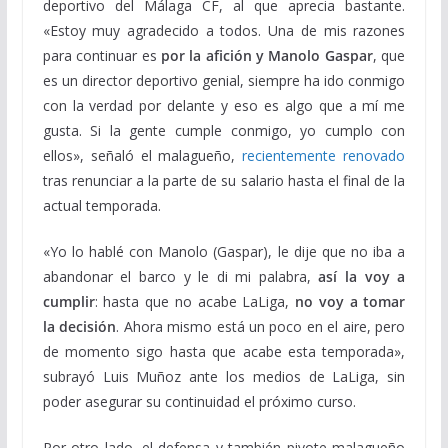
deportivo del Málaga CF, al que aprecia bastante.
«Estoy muy agradecido a todos. Una de mis razones
para continuar es
por la afición y Manolo Gaspar
, que
es un director deportivo genial, siempre ha ido conmigo
con la verdad por delante y eso es algo que a mí me
gusta. Si la gente cumple conmigo, yo cumplo con
ellos», señaló el malagueño,
recientemente renovado
tras renunciar a la parte de su salario hasta el final de la
actual temporada.
«Yo lo hablé con Manolo (Gaspar), le dije que no iba a
abandonar el barco y le di mi palabra,
así la voy a
cumplir
: hasta que no acabe LaLiga,
no voy a tomar
la decisión
. Ahora mismo está un poco en el aire, pero
de momento sigo hasta que acabe esta temporada»,
subrayó Luis Muñoz ante los medios de LaLiga, sin
poder asegurar su continuidad el próximo curso.
Por otro lado, el defensa y también pivote malagueño