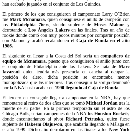
han acabado jugando en el conjunto de Los Guindos.
El primero de los que consiguieron el campeonato Larry O´Brien
fue
Mark Mcnamara
, quien consiguiese el anillo de campeón con
los
Philadelphia 76ers
, siendo suplente de
Moses Malone
y
derrotando a
Los Ángeles Lakers
en las finales. Tras un año de
rookie donde contó con muy pocos minutos por compartir posición
con Malone y acabó recalando en el
Caja de Ronda en el año
1986.
El siguiente en llegar a la Costa del Sol sería un
compañero de
equipo de Mcnamara
, puesto que consiguieron el anillo junto con
el conjunto de Philadelphia ante los Lakers. Se trata de
Marc
Iavaroni
, quien tendría más presencia en cancha al ocupar la
posición de alero, dicha posición se encontraba menos
monopolizada que las interiores. Tras conseguir la sortija deambuló
por la NBA hasta acabar en
1990 llegando al Caja de Ronda
.
El tercero en conseguir llegar a campeonar en la NBA, hay que
remontarse al retiro de dos años que se tomó
Michael Jordan
tras la
muerte de su padre. En la primera temporada sin el astro de los
Chicago Bulls, serían campeones de la NBA los
Houston Rockets
,
donde encontraríamos al pívot
Richard Petruska
, quien fuese
suplente de
Hakeem Olajuwon
, que acabaría llegando a Málaga en
el año 1999. Dicho año derrotaron en las finales a los
New York