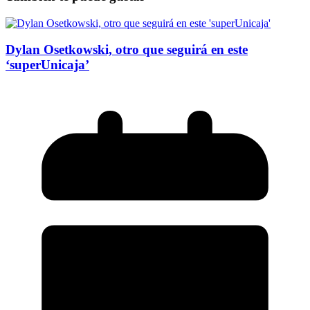
Dylan Osetkowski, otro que seguirá en este
‘superUnicaja’