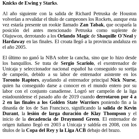
Knicks de Ewing y Starks
.
Al año siguiente con la salida de Richard Petruska de Houston
volverían a revalidar el título de campeones los Rockets, aunque esta
vez estaría presente un rookie llamado
Zan Tabak
, que ocuparía la
posición del antes mencionado Petruska como suplente de
Olajuwon, derrotando a los
Orlando Magic
de
Shaquille O´Neal
y
Hardaway
en las finales. El croata llegó a la provincia andaluza en
el año 2005.
El último no ganó la NBA sobre la cancha, sino que lo hizo desde
los banquillos. Se trata de
Sergio Scariolo
, el exentrenador de
Unicaja y seleccionador nacional español ha conseguido su sortija
de campeón, debido a su labor de entrenador asistente en los
Toronto Raptors
, ayudando al entrenador principal
Nick Nurse
,
quien ha conseguido darse a conocer en el mundo entero por su
labor con el conjunto canadiense. Logró ser campeón de la liga
estadounidense el pasado año de 2019 cuando
derrotaron por 4 a
2 en las finales a los Golden State Warriors
poniendo fin a la
dinastía de los de San Francisco, significando la
salida de Kevin
Durant
, la
lesión de larga duración de Klay Thompson
y el
inicio de la
decadencia de Draymond Green
. El entrenador de
origen italiano llegó en 2003 a Unicaja y saldría en 2008, con los
títulos de la
Copa del Rey y la Liga ACB
debajo del brazo.