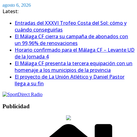
Saltar
agosto 6, 2026
al
Latest:
contenido
Entradas del XXXVI Trofeo Costa del Sol: cómo y
cuándo conseguirlas
El Málaga CF cierra su campaña de abonados con
un 99,96% de renovaciones
Horario confirmado para el Málaga CF – Levante UD
de la Jornada 4
El Málaga CF presenta la tercera equipación con un
homenaje a los municipios de la provincia
El proyecto de La Unión Atlético y Daniel Pastor
llega a su fin
Publicidad