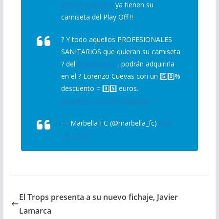
@ASCostadelSol
ya tienen su
camiseta del Play Off !!
? Y todo aquellos PROFESIONALES
SANITARIOS que quieran su camiseta
? del
#MarbellaFC
, podrán adquirirla
en el ? Lorenzo Cuevas con un 5️⃣0️⃣%
descuento = 3️⃣5️⃣ euros.
pic.twitter.com/ZFsyEq28aA
— Marbella FC (@marbella_fc)
May
29, 2020
El Trops presenta a su nuevo fichaje, Javier
Lamarca