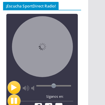
¡Escucha SportDirect Radio!
Síganos en: