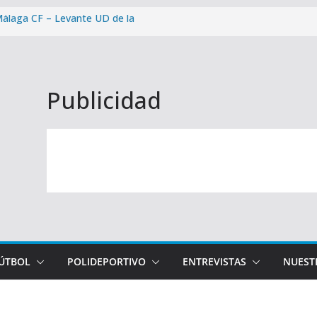
Málaga CF – Levante UD de la
ae en Ceuta (2-1)
ra victoria de la pretemporada
Publicidad
osta del Sol: cómo y cuándo
paña de abonados con un 99,96%
FÚTBOL
POLIDEPORTIVO
ENTREVISTAS
NUEST