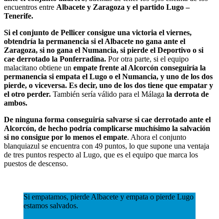
encuentros entre
Albacete y Zaragoza y el partido Lugo –
Tenerife.
Si el conjunto de Pellicer consigue una victoria el viernes,
obtendría la permanencia si el Albacete no gana ante el
Zaragoza, si no gana el Numancia, si pierde el Deportivo o si
cae derrotado la Ponferradina.
Por otra parte, si el equipo
malacitano obtiene un
empate frente al Alcorcón conseguiría la
permanencia si empata el Lugo o el Numancia, y uno de los dos
pierde, o viceversa. Es decir, uno de los dos tiene que empatar y
el otro perder.
También sería válido para el Málaga
la derrota de
ambos.
De ninguna forma conseguiría salvarse si cae derrotado ante el
Alcorcón, de hecho podría complicarse muchísimo la salvación
si no consigue por lo menos el empate
. Ahora el conjunto
blanquiazul se encuentra con 49 puntos, lo que supone una ventaja
de tres puntos respecto al Lugo, que es el equipo que marca los
puestos de descenso.
Si empatamos, pierde Albacete y empata o pierde Lugo
estamos salvados.