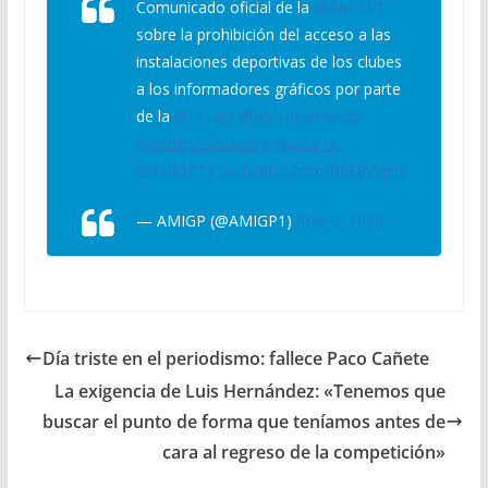
Comunicado oficial de la
@AMIGP1
sobre la prohibición del acceso a las
instalaciones deportivas de los clubes
a los informadores gráficos por parte
de la
@LaLiga
@aprensamalaga
@apdeportivosmlg
@acta_tv
@ANIGPTV
pic.twitter.com/H0E8yVpini
— AMIGP (@AMIGP1)
May 9, 2020
Día triste en el periodismo: fallece Paco Cañete
La exigencia de Luis Hernández: «Tenemos que
buscar el punto de forma que teníamos antes de
cara al regreso de la competición»