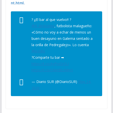
nt.html.
? ¡¡El bar al que vuelvo!! ?
@R_deVicente
, futbolista malagueño:
«Cómo no voy a echar de menos un
buen desayuno en Galerna sentado a
la orilla de Pedregalejo». Lo cuenta
@lestillo
?Comparte tu bar ➡
https://t.co/AyPoiOrSLI
https://t.co/QbktBbzMm1
— Diario SUR (@DiarioSUR)
May 24,
2020