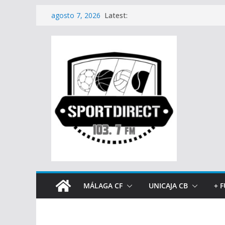
Saltar
Latest:
agosto 7, 2026
al
contenido
MÁLAGA CF
UNICAJA CB
+ 