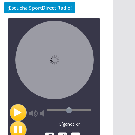
¡Escucha SportDirect Radio!
Síganos en: