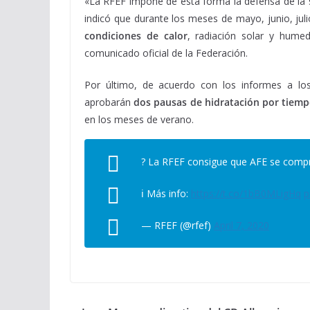
«La RFEF impone de esta forma la defensa de la s
indicó que durante los meses de mayo, junio, jul
condiciones de calor
, radiación solar y humed
comunicado oficial de la Federación.
Por último, de acuerdo con los informes a los
aprobarán
dos pausas de hidratación por tiem
en los meses de verano.
? La RFEF consigue que AFE se comp
ℹ Más info:
https://t.co/1bB0MLigHq
p
— RFEF (@rfef)
April 7, 2020