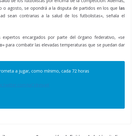
alud de los futbolistas por encima de la competición. Además,
io o agosto, se opondrá a la disputa de partidos en los que
las
ad sean contrarias a la salud de los futbolistas», señala el
 expertos encargados por parte del órgano federativo, «se
po
» para combatir las elevadas temperaturas que se puedan dar
rometa a jugar, como mínimo, cada 72 horas
ic.twitter.com/iqCJdnnvaK