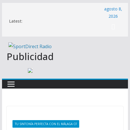
Saltar
agosto 8,
al
2026
Latest:
contenido
Publicidad
TU SINTONÍA PERFECTA CON EL MÁLAGA CF