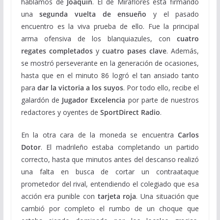
hablamos de
Joaquín
. El de Miraflores está firmando
una
segunda vuelta de ensueño
y el pasado
encuentro es la viva prueba de ello. Fue la principal
arma ofensiva de los blanquiazules, con
cuatro
regates completados
y
cuatro pases clave
. Además,
se mostró perseverante en la generación de ocasiones,
hasta que en el minuto 86 logró el tan ansiado tanto
para
dar la victoria a los suyos
. Por todo ello, recibe el
galardón de
Jugador Excelencia
por parte de nuestros
redactores y oyentes de
SportDirect Radio
.
En la otra cara de la moneda se encuentra
Carlos
Dotor
. El madrileño estaba completando un partido
correcto, hasta que minutos antes del descanso realizó
una falta en busca de cortar un contraataque
prometedor del rival, entendiendo el colegiado que esa
acción era punible con
tarjeta roja
. Una situación que
cambió por completo el rumbo de un choque que