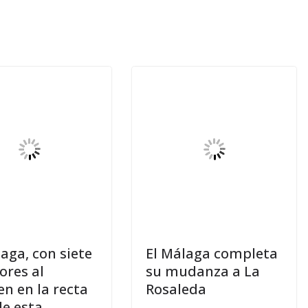
laga, con siete
El Málaga completa
ores al
su mudanza a La
n en la recta
Rosaleda
de esta