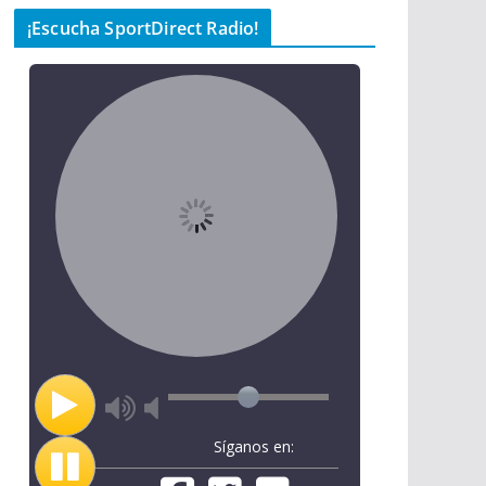
¡Escucha SportDirect Radio!
Síganos en: