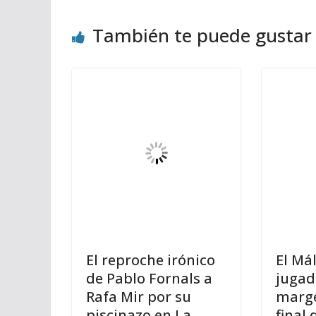
También te puede gustar
El reproche irónico
El Má
de Pablo Fornals a
jugad
Rafa Mir por su
marge
piscinazo en La
final 