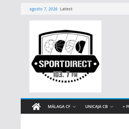
Saltar
Latest:
agosto 7, 2026
al
contenido
MÁLAGA CF
UNICAJA CB
+ 