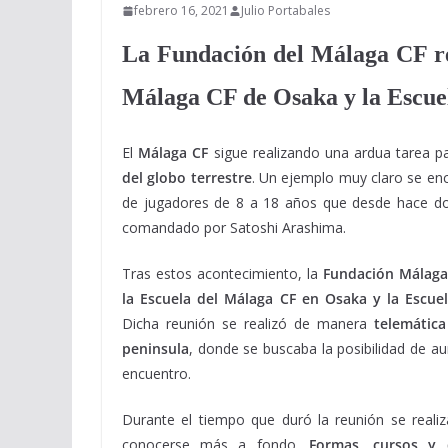
febrero 16, 2021
Julio Portabales
La Fundación del Málaga CF rea
Málaga CF de Osaka y la Escue
El
Málaga CF
sigue realizando una ardua tarea p
del globo terrestre
. Un ejemplo muy claro se en
de jugadores de 8 a 18 años que desde hace do
comandado por Satoshi Arashima.
Tras estos acontecimiento, la
Fundación Málaga
la Escuela del Málaga CF en Osaka y la Escue
Dicha reunión se realizó de manera
telemática
peninsula
, donde se buscaba la posibilidad de au
encuentro.
Durante el tiempo que duró la reunión se reali
conocerse más a fondo.
Formas, cursos y d